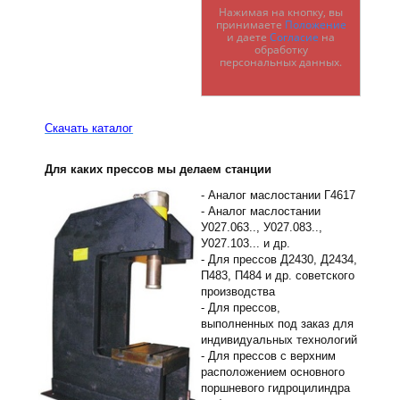
Нажимая на кнопку, вы
принимаете
Положение
и даете
Согласие
на
обработку
персональных данных.
Скачать каталог
Для каких прессов мы делаем станции
- Аналог маслостании Г4617
- Аналог маслостании
У027.063.., У027.083..,
У027.103... и др.
- Для прессов Д2430, Д2434,
П483, П484 и др. советского
производства
- Для прессов,
выполненных под заказ для
индивидуальных технологий
- Для прессов с верхним
расположением основного
поршневого гидроцилиндра